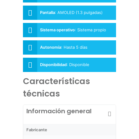
Pantalla
:
AMOLED (1.3 pulgadas)
Sistema operativo
:
Sistema propio
Autonomía
:
Hasta 5 días
Disponibilidad
:
Disponible
Características
técnicas
Información general
Fabricante