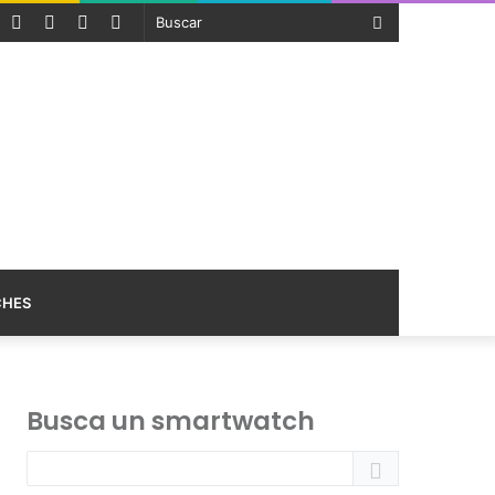
SS
Facebook
Twitter
Pinterest
Telegram
Buscar
CHES
Busca un smartwatch