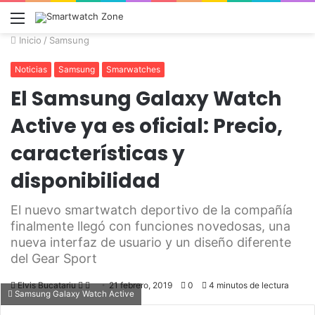
Menú
Inicio
/
Samsung
Noticias
Samsung
Smarwatches
El Samsung Galaxy Watch
Active ya es oficial: Precio,
características y
disponibilidad
El nuevo smartwatch deportivo de la compañía
finalmente llegó con funciones novedosas, una
nueva interfaz de usuario y un diseño diferente
del Gear Sport
Elvis Bucatariu
Follow
Send
21 febrero, 2019
0
4 minutos de lectura
Samsung Galaxy Watch Active
on
an