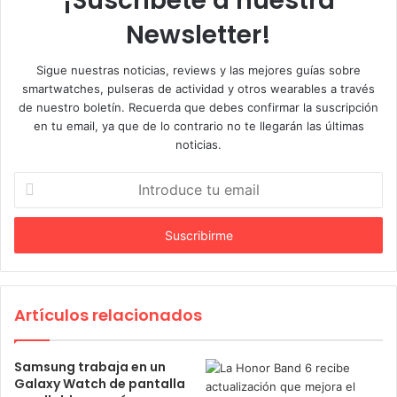
¡Suscríbete a nuestra
r
Newsletter!
Sigue nuestras noticias, reviews y las mejores guías sobre
smartwatches, pulseras de actividad y otros wearables a través
de nuestro boletín. Recuerda que debes confirmar la suscripción
en tu email, ya que de lo contrario no te llegarán las últimas
noticias.
I
n
t
r
o
d
u
c
Artículos relacionados
e
t
Samsung trabaja en un
u
Galaxy Watch de pantalla
e