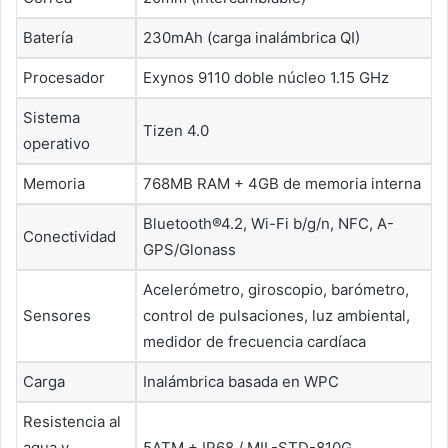
Batería
230mAh (carga inalámbrica QI)
Procesador
Exynos 9110 doble núcleo 1.15 GHz
Sistema
Tizen 4.0
operativo
Memoria
768MB RAM + 4GB de memoria interna
Bluetooth®4.2, Wi-Fi b/g/n, NFC, A-
Conectividad
GPS/Glonass
Acelerómetro, giroscopio, barómetro,
Sensores
control de pulsaciones, luz ambiental,
medidor de frecuencia cardíaca
Carga
Inalámbrica basada en WPC
Resistencia al
agua y
5ATM + IP68 / MIL-STD-810G