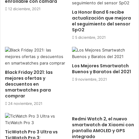
enrollable con cámara
m
a
12 diciembre, 2021
La Honor Band 6 recibe
i
actualización que mejora
l
el seguimiento del sensor
SpO2
5 diciembre, 2021
Los Mejores Smartwatch
Buenos y Baratos del 2021
Black Friday 2021: las
mejores ofertas y
9 noviembre, 2021
descuentos en
smartwatches para
comprar
24 noviembre, 2021
Redmi Watch 2, el nuevo
smartwatch de Xiaomi con
pantalla AMOLED y GPS
TicWatch Pro 3 Ultra vs
integrado
TicWatch Pro 3: