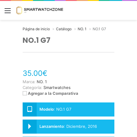
Menú
Página de inicio
Catálogo
NO. 1
NO.1 G7
NO.1 G7
35.00€
Marca:
NO. 1
Categoría:
Smartwatches
Agregar a la Comparativa
Modelo
:
NO.1 G7
Lanzamiento
:
Diciembre, 2016