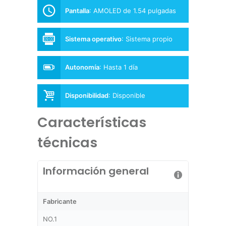
Pantalla
:
AMOLED de 1.54 pulgadas
Sistema operativo
:
Sistema propio
Autonomía
:
Hasta 1 día
Disponibilidad
:
Disponible
Características
técnicas
Información general
Fabricante
NO.1