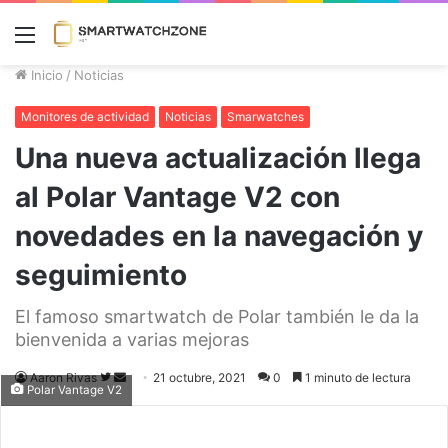
Menú
Inicio
/
Noticias
Monitores de actividad
Noticias
Smarwatches
Una nueva actualización llega
al Polar Vantage V2 con
novedades en la navegación y
seguimiento
El famoso smartwatch de Polar también le da la
bienvenida a varias mejoras
Aaron Rivas
Follow
Send
21 octubre, 2021
0
1 minuto de lectura
Polar Vantage V2
on
an
Twitter
email