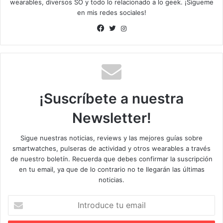
wearables, diversos SO y todo lo relacionado a lo geek. ¡Sígueme
en mis redes sociales!
I
n
F
T
s
a
w
t
c
i
a
e
t
g
b
t
r
¡Suscríbete a nuestra
o
e
a
o
r
m
Newsletter!
k
Sigue nuestras noticias, reviews y las mejores guías sobre
smartwatches, pulseras de actividad y otros wearables a través
de nuestro boletín. Recuerda que debes confirmar la suscripción
en tu email, ya que de lo contrario no te llegarán las últimas
noticias.
I
n
t