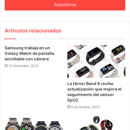
r
o
d
u
c
Artículos relacionados
e
t
u
Samsung trabaja en un
Galaxy Watch de pantalla
e
enrollable con cámara
m
a
12 diciembre, 2021
i
l
La Honor Band 6 recibe
actualización que mejora el
seguimiento del sensor
SpO2
5 diciembre, 2021