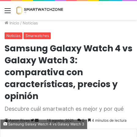
Menú
Inicio
/
Noticias
Noticias
Smarwatches
Samsung Galaxy Watch 4 vs
Galaxy Watch 3:
comparativa con
características, precios y
opinión
Descubre cuál smartwatch es mejor y por qué
Aaron Rivas
Follow
Send
18 agosto, 2021
0
4 minutos de lectura
Samsung Galaxy Watch 4 vs Galaxy Watch 3
on
an
Twitter
email