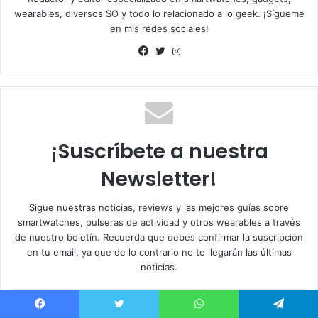
wearables, diversos SO y todo lo relacionado a lo geek. ¡Sígueme
en mis redes sociales!
I
n
F
T
s
a
w
t
c
i
a
e
t
g
b
t
r
¡Suscríbete a nuestra
o
e
a
o
r
Newsletter!
m
k
Sigue nuestras noticias, reviews y las mejores guías sobre
smartwatches, pulseras de actividad y otros wearables a través
de nuestro boletín. Recuerda que debes confirmar la suscripción
en tu email, ya que de lo contrario no te llegarán las últimas
noticias.
I
n