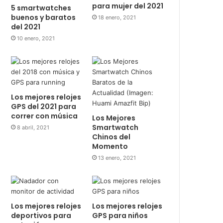
o
r
e
a
para mujer del 2021
5 smartwatches
buenos y baratos
18 enero, 2021
k
s
m
del 2021
10 enero, 2021
t
Los mejores relojes
GPS del 2021 para
correr con música
Los Mejores
Smartwatch
8 abril, 2021
Chinos del
Momento
13 enero, 2021
Los mejores relojes
Los mejores relojes
deportivos para
GPS para niños