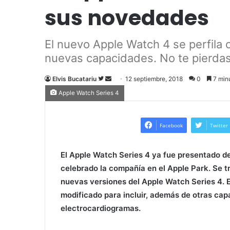
sus novedades
El nuevo Apple Watch 4 se perfila 
nuevas capacidades. No te pierdas 
Elvis Bucatariu
Follow
Send
12 septiembre, 2018
0
7 minu
on
an
Apple Watch Series 4
Twitter
email
Facebook
Twitter
El Apple Watch Series 4 ya fue presentado de
celebrado la compañía en el Apple Park. Se t
nuevas versiones del Apple Watch Series 4. 
modificado para incluir, además de otras cap
electrocardiogramas.