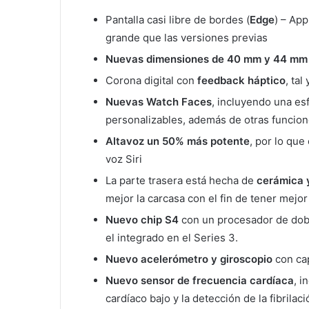
Pantalla casi libre de bordes (
Edge
) – App
grande que las versiones previas
Nuevas dimensiones de 40 mm y 44 mm
Corona digital con
feedback háptico
, ta
Nuevas Watch Faces
, incluyendo una es
personalizables, además de otras funcio
Altavoz un 50% más potente
, por lo que
voz Siri
La parte trasera está hecha de
cerámica y
mejor la carcasa con el fin de tener mejo
Nuevo chip S4
con un procesador de dobl
el integrado en el Series 3.
Nuevo acelerómetro y giroscopio
con ca
Nuevo sensor de frecuencia cardíaca
, i
cardíaco bajo y la detección de la fibrilació