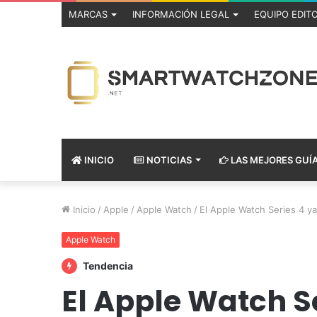
MARCAS
INFORMACIÓN LEGAL
EQUIPO EDITO
INICIO
NOTICIAS
LAS MEJORES GUÍ
Inicio
/
Apple
/
Apple Watch
/
El Apple Watch Series 4 y
Apple Watch
Tendencia
El Apple Watch Se