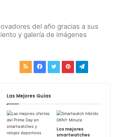
novadores del año gracias a sus
miento y galería de imágenes
R
F
T
P
T
S
a
w
i
e
S
c
i
n
l
Las Mejores Guías
e
t
t
e
b
t
e
g
o
e
r
r
Los mejores
smartwatches