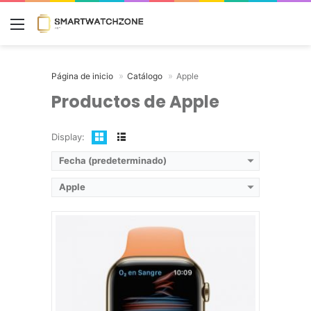
Autonomía:
Hasta 18 horas
Menú
Disponibilidad:
Disponible
Ver características →
Página de inicio
Catálogo
Apple
Productos de Apple
Display:
Fecha (predeterminado)
Apple
Modelo:
Apple Watch SE
Lanzamiento:
Septiembre, 2020
Pantalla:
Retina de OLED de 1.78 pulgadas
Sistema operativo:
watchOS 7
Autonomía:
Hasta 18 horas
Disponibilidad:
Disponible