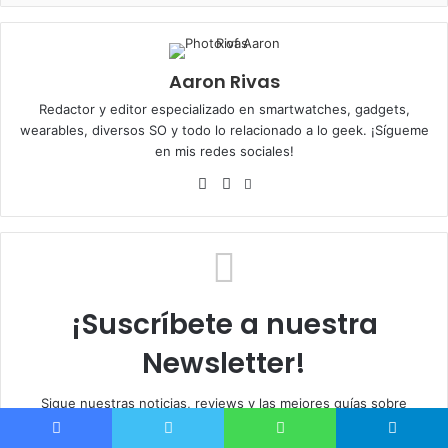
Aaron Rivas
Redactor y editor especializado en smartwatches, gadgets,
wearables, diversos SO y todo lo relacionado a lo geek. ¡Sígueme
en mis redes sociales!
F
T
I
n
a
w
s
c
i
t
e
t
a
b
t
g
o
e
r
¡Suscríbete a nuestra
o
r
a
k
Newsletter!
m
Sigue nuestras noticias, reviews y las mejores guías sobre
smartwatches, pulseras de actividad y otros wearables a través
de nuestro boletín. Recuerda que debes confirmar la suscripción