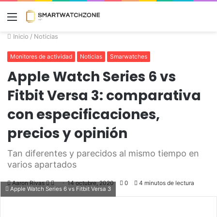
Menú
Inicio
/
Noticias
Monitores de actividad
Noticias
Smarwatches
Apple Watch Series 6 vs
Fitbit Versa 3: comparativa
con especificaciones,
precios y opinión
Tan diferentes y parecidos al mismo tiempo en
varios apartados
Aaron Rivas
Follow
Send
14 octubre, 2020
0
4 minutos de lectura
Apple Watch Series 6 vs Fitbit Versa 3
on
an
Twitter
email