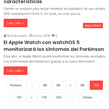
características
Garmin se prepara para lanzar modelos actualizados de sus relojes
GPS multideporte Fenix 5. En total, se cree que la…
Leer más »
Apple Watch
Elvis Bucatariu
9 junio, 2018
0
El Apple Watch con watchOS 5
monitorizará los síntomas del Parkinson
Este año, el Apple Watch podrá monitorizar los síntomas asociados
a la enfermedad del Parkinson gracias a la nueva Movement…
Leer más »
Primero
...
80
90
«
99
100
101
»
110
120
...
Último