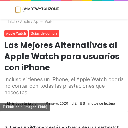
Menú
Inicio
/
Apple
/
Apple Watch
Apple Watch
Guías de compra
Las Mejores Alternativas al
Apple Watch para usuarios
con iPhone
Incluso si tienes un iPhone, el Apple Watch podría
no contar con todas las prestaciones que
necesitas
Elvis Bucatariu
Follow
Send
10 mayo, 2020
2
8 minutos de lectura
Fitbit Ionic (Imagen: Fitbit)
on
an
Twitter
email
Si tienes un iPhone y estás en busca de un smartwatch,