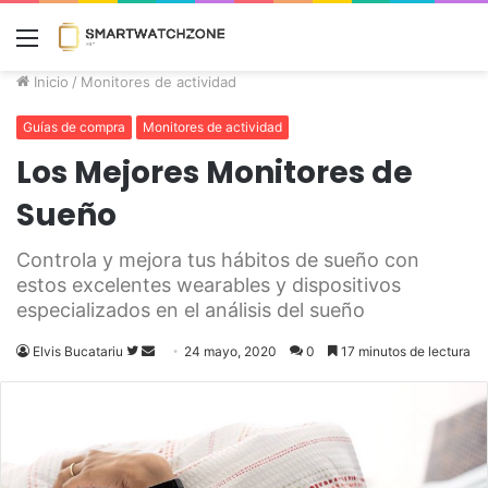
Menú
Inicio
/
Monitores de actividad
Guías de compra
Monitores de actividad
Los Mejores Monitores de
Sueño
Controla y mejora tus hábitos de sueño con
estos excelentes wearables y dispositivos
especializados en el análisis del sueño
Elvis Bucatariu
Follow
Send
24 mayo, 2020
0
17 minutos de lectura
on
an
Twitter
email